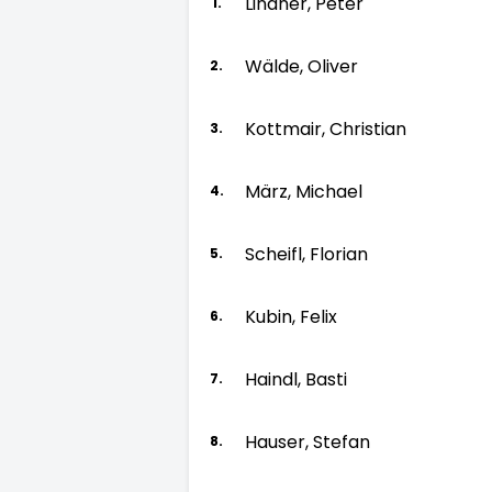
Lindner, Peter
1.
Wälde, Oliver
2.
Kottmair, Christian
3.
März, Michael
4.
Scheifl, Florian
5.
Kubin, Felix
6.
Haindl, Basti
7.
Hauser, Stefan
8.