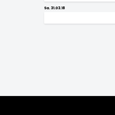
Sa. 31.03.18
Saison:
2026/27
2025/26
2024/25
2
2010/11
2009/10
2008/09
200