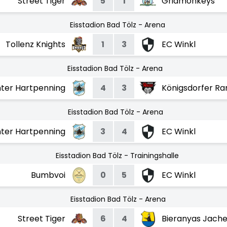
Street Tiger
5
1
Gridmonkeys
Eisstadion Bad Tölz - Arena
Tollenz Knights
1
3
EC Winkl
Eisstadion Bad Tölz - Arena
ghter Hartpenning
4
3
Königsdorfer R
Eisstadion Bad Tölz - Arena
ghter Hartpenning
3
4
EC Winkl
Eisstadion Bad Tölz - Trainingshalle
Bumbvoi
0
5
EC Winkl
Eisstadion Bad Tölz - Arena
Street Tiger
6
4
Bieranyas Jach