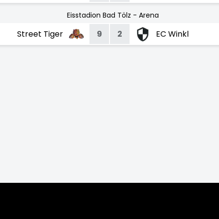
Eisstadion Bad Tölz - Arena
Street Tiger
9
2
EC Winkl
023/24
2022/23
2021/22
2019/20
2018/19
2017/18
2016/17
201
7/08