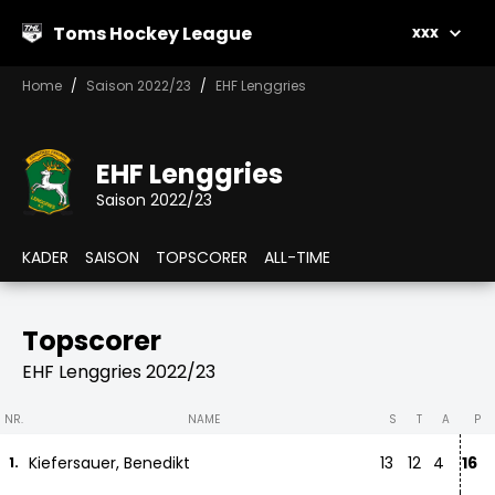
Toms Hockey League
xxx
Home
Saison 2022/23
EHF Lenggries
EHF Lenggries
Saison 2022/23
KADER
SAISON
TOPSCORER
ALL-TIME
Topscorer
EHF Lenggries 2022/23
NR.
NAME
S
T
A
P
Kiefersauer, Benedikt
13
12
4
16
1.