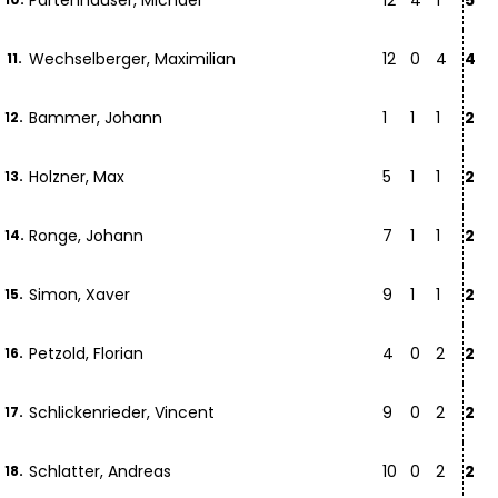
Partenhauser, Michael
12
4
1
5
Wechselberger, Maximilian
12
0
4
4
11.
Bammer, Johann
1
1
1
2
12.
Holzner, Max
5
1
1
2
13.
Ronge, Johann
7
1
1
2
14.
Simon, Xaver
9
1
1
2
15.
Petzold, Florian
4
0
2
2
16.
Schlickenrieder, Vincent
9
0
2
2
17.
Schlatter, Andreas
10
0
2
2
18.