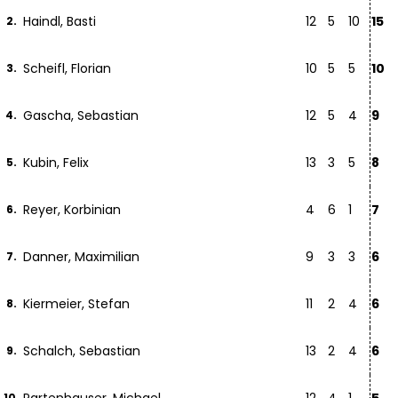
Haindl, Basti
12
5
10
15
2.
Scheifl, Florian
10
5
5
10
3.
Gascha, Sebastian
12
5
4
9
4.
Kubin, Felix
13
3
5
8
5.
Reyer, Korbinian
4
6
1
7
6.
Danner, Maximilian
9
3
3
6
7.
Kiermeier, Stefan
11
2
4
6
8.
Schalch, Sebastian
13
2
4
6
9.
10.