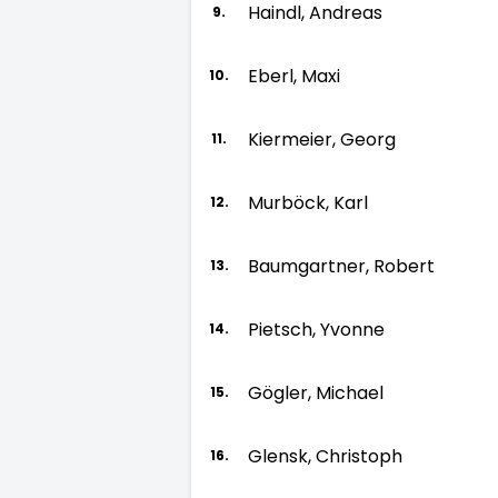
Haindl, Andreas
9.
Eberl, Maxi
10.
Kiermeier, Georg
11.
Murböck, Karl
12.
Baumgartner, Robert
13.
Pietsch, Yvonne
14.
Gögler, Michael
15.
Glensk, Christoph
16.