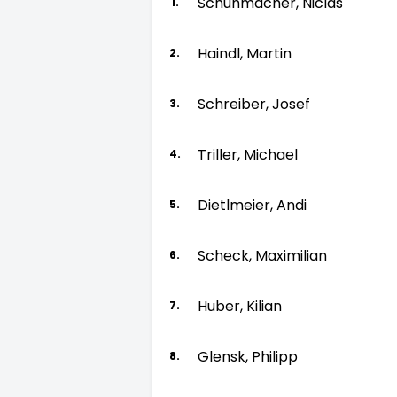
Schuhmacher, Niclas
1.
Haindl, Martin
2.
Schreiber, Josef
3.
Triller, Michael
4.
Dietlmeier, Andi
5.
Scheck, Maximilian
6.
Huber, Kilian
7.
Glensk, Philipp
8.