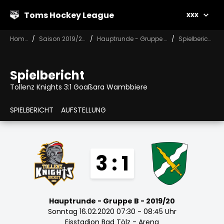
Toms Hockey League
xxx
Home
Saison 2019/20
Hauptrunde - Gruppe B
Spielbericht
Spielbericht
Tollenz Knights 3:1 Goaßara Wambbiere
SPIELBERICHT
AUFSTELLUNG
3 : 1
Hauptrunde - Gruppe B - 2019/20
Sonntag 16.02.2020 07:30 - 08:45 Uhr
Eisstadion Bad Tölz - Arena