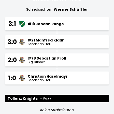
Schiedsrichter:
Werner Schäffler
3:1
#19 Johann Ronge
#21 Manfred Klaar
3:0
Sebastian Proll
#78 Sebastian Proll
2:0
Sigi Krinner
Christian Haselmayr
1:0
Sebastian Proll
Tollenz Knights
0min
Keine Strafminuten