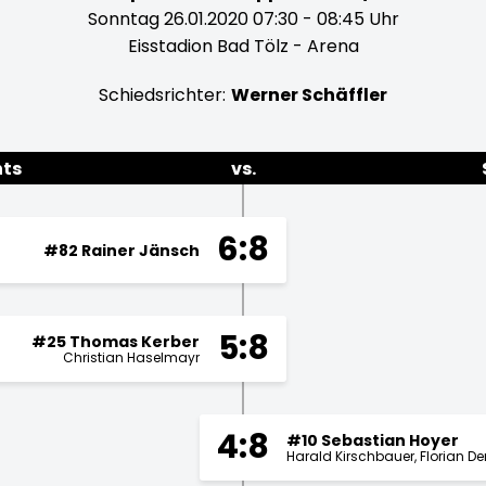
Sonntag 26.01.2020 07:30 - 08:45 Uhr
Eisstadion Bad Tölz - Arena
Schiedsrichter:
Werner Schäffler
hts
vs.
6:8
#82 Rainer Jänsch
5:8
#25 Thomas Kerber
Christian Haselmayr
4:8
#10 Sebastian Hoyer
Harald Kirschbauer
Florian D