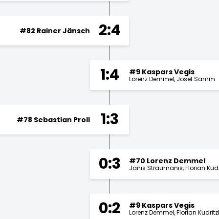
2:4
#82 Rainer Jänsch
1:4
#9 Kaspars Vegis
Lorenz Demmel
Josef Samm
1:3
#78 Sebastian Proll
0:3
#70 Lorenz Demmel
Janis Straumanis
Florian Kudr
0:2
#9 Kaspars Vegis
Lorenz Demmel
Florian Kudritz