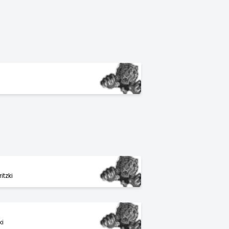
itzki
ki