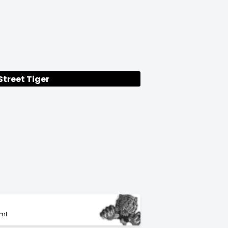
Street Tiger
eml