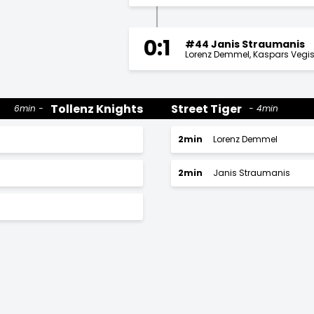
0:1
#44 Janis Straumanis
Lorenz Demmel
Kaspars Vegi
Tollenz Knights
Street Tiger
6min
4min
2min
Lorenz Demmel
2min
Janis Straumanis