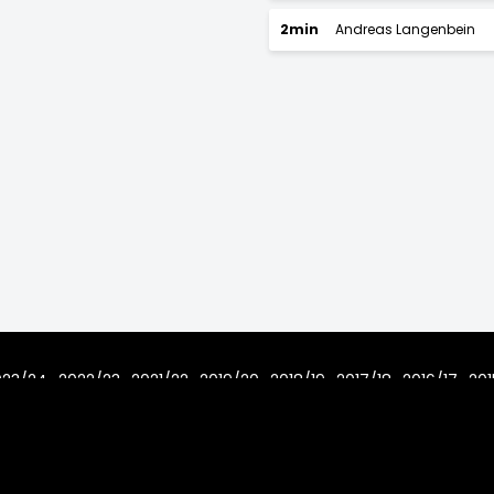
2min
Andreas Langenbein
023/24
2022/23
2021/22
2019/20
2018/19
2017/18
2016/17
201
7/08
Home
Regeln
Impressum
Datenschutz