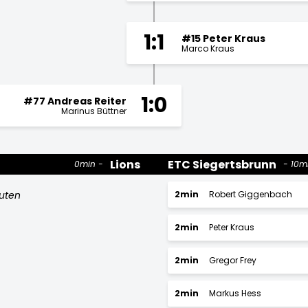
1:1
#15 Peter Kraus
Marco Kraus
1:0
#77 Andreas Reiter
Marinus Büttner
Lions
ETC Siegertsbrunn
0min
10m
nuten
2min
Robert Giggenbach
2min
Peter Kraus
2min
Gregor Frey
2min
Markus Hess