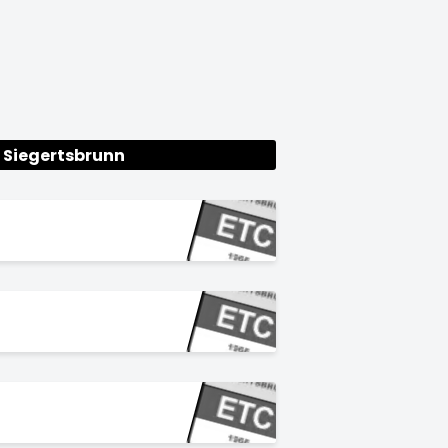
 Siegertsbrunn