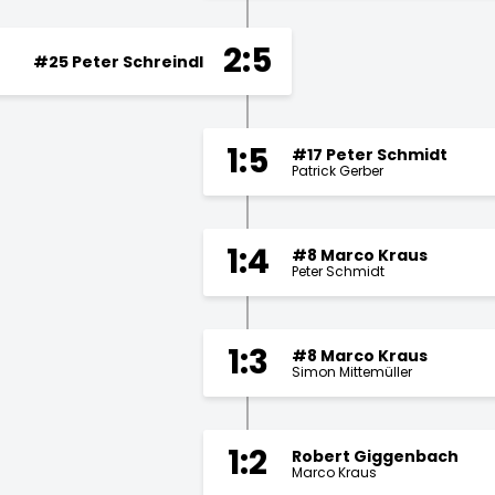
2:5
#25 Peter Schreindl
1:5
#17 Peter Schmidt
Patrick Gerber
1:4
#8 Marco Kraus
Peter Schmidt
1:3
#8 Marco Kraus
Simon Mittemüller
1:2
Robert Giggenbach
Marco Kraus