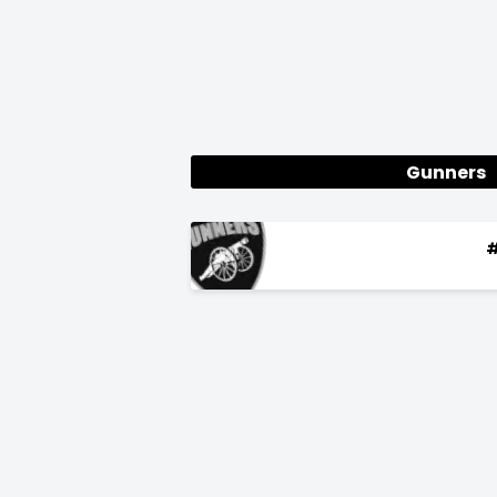
Gunners
#