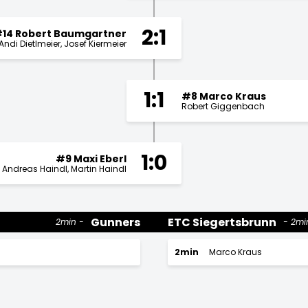
2:1
14 Robert Baumgartner
Andi Dietlmeier
Josef Kiermeier
1:1
#8 Marco Kraus
Robert Giggenbach
1:0
#9 Maxi Eberl
Andreas Haindl
Martin Haindl
Gunners
ETC Siegertsbrunn
2min
2mi
2min
Marco Kraus