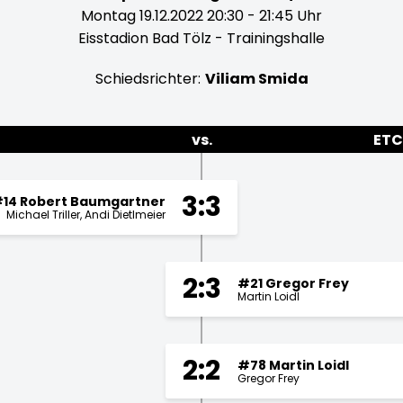
Montag 19.12.2022 20:30 - 21:45 Uhr
Eisstadion Bad Tölz - Trainingshalle
Schiedsrichter:
Viliam Smida
vs.
ETC
3:3
14 Robert Baumgartner
Michael Triller
Andi Dietlmeier
2:3
#21 Gregor Frey
Martin Loidl
2:2
#78 Martin Loidl
Gregor Frey