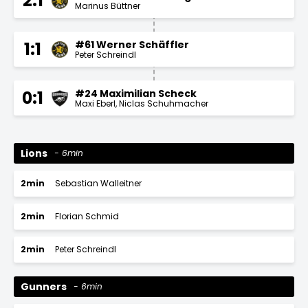
2:1
Marinus Büttner
#61 Werner Schäffler
1:1
Peter Schreindl
#24 Maximilian Scheck
0:1
Maxi Eberl
Niclas Schuhmacher
Lions
6min
2min
Sebastian Walleitner
2min
Florian Schmid
2min
Peter Schreindl
Gunners
6min