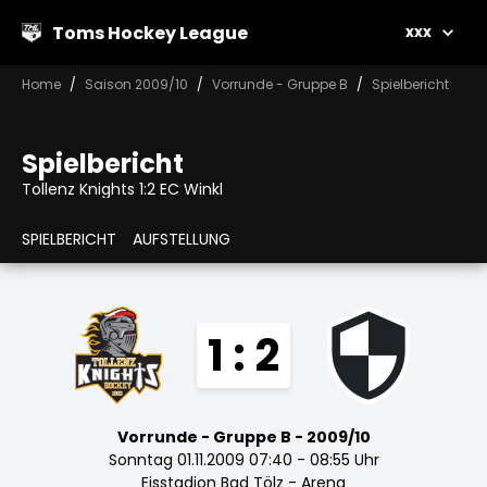
Toms Hockey League
xxx
Home
Saison 2009/10
Vorrunde - Gruppe B
Spielbericht
Spielbericht
Tollenz Knights 1:2 EC Winkl
SPIELBERICHT
AUFSTELLUNG
1 : 2
Vorrunde - Gruppe B - 2009/10
Sonntag 01.11.2009 07:40 - 08:55 Uhr
Eisstadion Bad Tölz - Arena