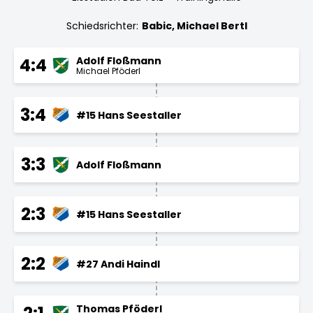
Schiedsrichter:
Babic, Michael Bertl
Adolf Floßmann
4:4
Michael Pföderl
3:4
#15 Hans Seestaller
3:3
Adolf Floßmann
2:3
#15 Hans Seestaller
2:2
#27 Andi Haindl
Thomas Pföderl