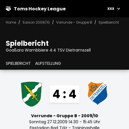
Toms Hockey League
xxx
Home
Saison 2009/10
Vorrunde - Gruppe B
Spielbericht
Spielbericht
Goaßara Wambbiere 4:4 TSV Dietramszell
SPIELBERICHT
AUFSTELLUNG
4 : 4
Vorrunde - Gruppe B - 2009/10
Sonntag 27.12.2009 14:30 - 15:45 Uhr
Eisstadion Bad Tölz - Trainingshalle