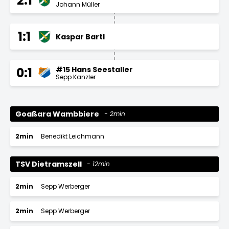
2:1
Johann Müller
1:1
Kaspar Bartl
#15 Hans Seestaller
0:1
Sepp Kanzler
Goaßara Wambbiere
2min
2min
Benedikt Leichmann
TSV Dietramszell
12min
2min
Sepp Werberger
2min
Sepp Werberger