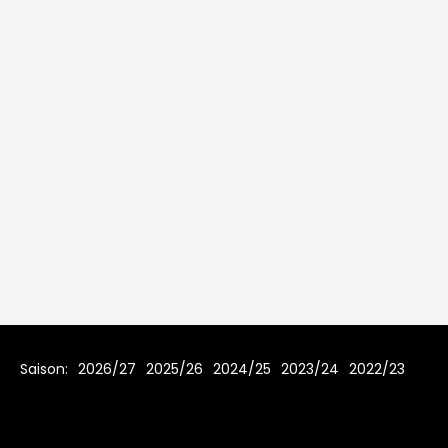
Saison:
2026/27
2025/26
2024/25
2023/24
2022/23
2021/22
2019/20
2018/19
2017/18
2016/17
2015/16
2014/15
2013/14
2012/13
2011/12
2010/11