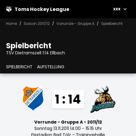
Toms Hockey League
xxx
Home
Saison 2011/12
Vorrunde - Gruppe A
Spielbericht
Spielbericht
TSV Dietramszell 1:14 Ellbach
SPIELBERICHT
AUFSTELLUNG
1 : 14
Vorrunde - Gruppe A - 2011/12
Sonntag 13.11.2011 14:00 - 15:15 Uhr
Eisstadion Bad Tölz - Trainingshalle