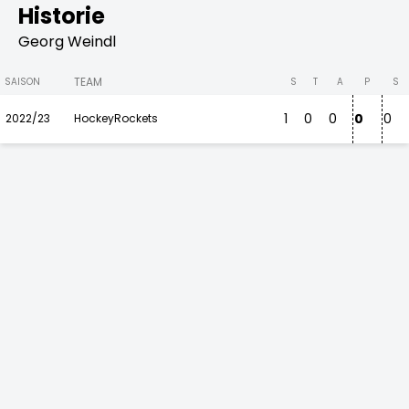
Historie
Georg Weindl
TEAM
SAISON
S
T
A
P
S
1
0
0
0
0
2022/23
HockeyRockets