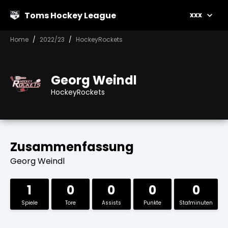
Toms Hockey League
xxx
Home
2022/23
HockeyRockets
Georg Weindl
HockeyRockets
Zusammenfassung
Georg Weindl
1
0
0
0
0
Spiele
Tore
Assists
Punkte
Stafminuten