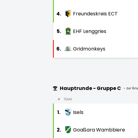
4.
Freundeskreis ECT
5.
EHF Lenggries
6.
Gridmonkeys
Hauptrunde - Gruppe C
- zur Gr
#
TEAM
1.
Isels
2.
Goaßara Wambbiere