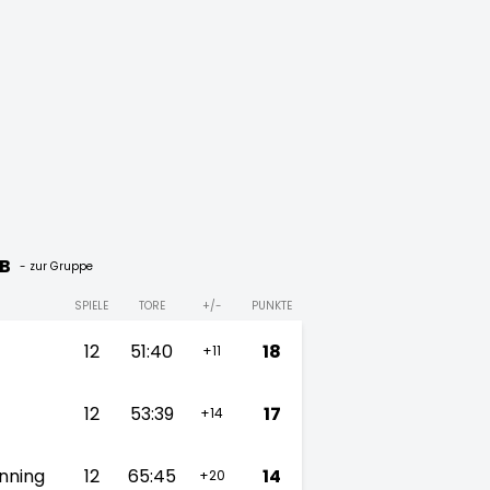
 B
- zur Gruppe
SPIELE
TORE
+/-
PUNKTE
12
51:40
18
+11
12
53:39
17
+14
enning
12
65:45
14
+20