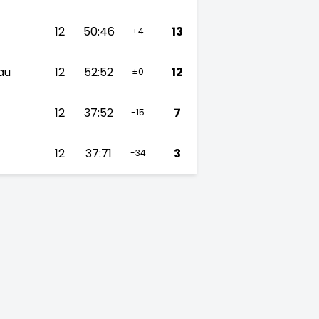
12
50:46
13
+4
au
12
52:52
12
±0
12
37:52
7
-15
12
37:71
3
-34