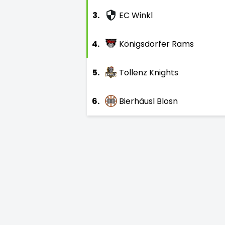
3.
EC Winkl
4.
Königsdorfer Rams
5.
Tollenz Knights
6.
Bierhäusl Blosn