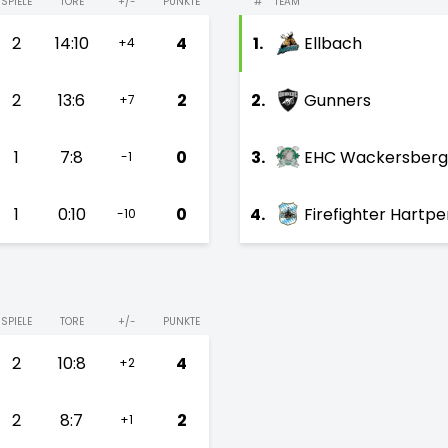
SPIELE
TORE
+/-
PUNKTE
#
TEAM
2
14:10
4
1.
Ellbach
+4
2
13:6
2
2.
Gunners
+7
1
7:8
0
3.
EHC Wackersberg
-1
1
0:10
0
4.
Firefighter Hartp
-10
SPIELE
TORE
+/-
PUNKTE
2
10:8
4
+2
2
8:7
2
+1