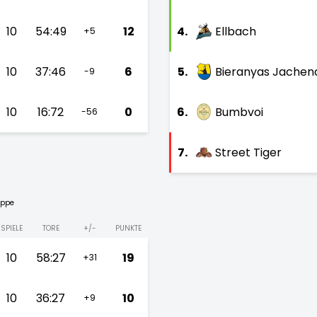
10
54:49
12
4.
Ellbach
+5
10
37:46
6
5.
Bieranyas Jachen
-9
10
16:72
0
6.
Bumbvoi
-56
7.
Street Tiger
uppe
SPIELE
TORE
+/-
PUNKTE
10
58:27
19
+31
10
36:27
10
+9