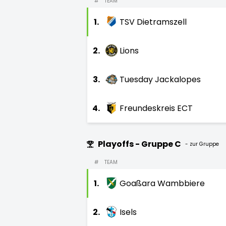
#
TEAM
1.
TSV Dietramszell
2.
Lions
3.
Tuesday Jackalopes
4.
Freundeskreis ECT
Playoffs - Gruppe C
- zur Gruppe
#
TEAM
1.
Goaßara Wambbiere
2.
Isels