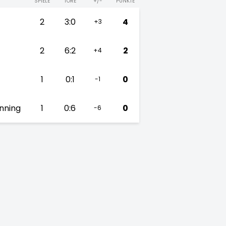
SPIELE
TORE
+/-
PUNKTE
2
3:0
4
+3
2
6:2
2
+4
1
0:1
0
-1
enning
1
0:6
0
-6