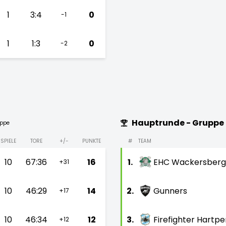
1
3:4
0
-1
1
1:3
0
-2
Hauptrunde - Gruppe
uppe
SPIELE
TORE
+/-
PUNKTE
#
TEAM
10
67:36
16
1.
EHC Wackersberg
+31
10
46:29
14
2.
Gunners
+17
10
46:34
12
3.
Firefighter Hartp
+12