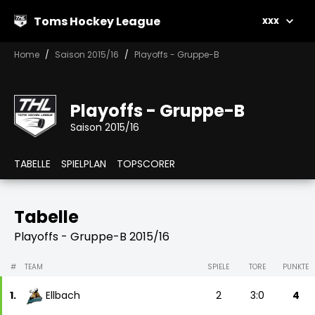
Toms Hockey League
xxx
Home
Saison 2015/16
Playoffs - Gruppe-B
Playoffs - Gruppe-B
Saison 2015/16
TABELLE
SPIELPLAN
TOPSCORER
Tabelle
Playoffs - Gruppe-B 2015/16
#
TEAM
SPIELE
TORE
PUNKTE
1.
Ellbach
2
3:0
4