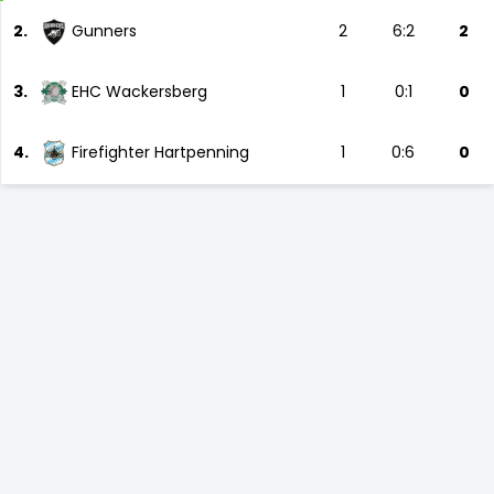
2.
Gunners
2
6:2
2
3.
EHC Wackersberg
1
0:1
0
4.
Firefighter Hartpenning
1
0:6
0