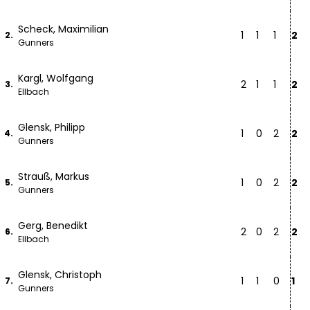
Scheck, Maximilian
1
1
1
2
2.
Gunners
Kargl, Wolfgang
2
1
1
2
3.
Ellbach
Glensk, Philipp
1
0
2
2
4.
Gunners
Strauß, Markus
1
0
2
2
5.
Gunners
Gerg, Benedikt
2
0
2
2
6.
Ellbach
Glensk, Christoph
1
1
0
1
7.
Gunners