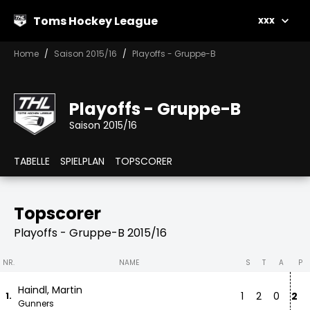
Toms Hockey League
xxx
Home
Saison 2015/16
Playoffs - Gruppe-B
Playoffs - Gruppe-B
Saison 2015/16
TABELLE
SPIELPLAN
TOPSCORER
Topscorer
Playoffs - Gruppe-B 2015/16
NR.
NAME
S
T
A
P
Haindl, Martin
1
2
0
2
1.
Gunners