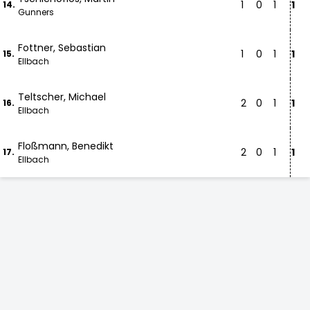
1
0
1
1
14.
Gunners
Fottner, Sebastian
1
0
1
1
15.
Ellbach
Teltscher, Michael
2
0
1
1
16.
Ellbach
Floßmann, Benedikt
2
0
1
1
17.
Ellbach