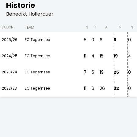
Historie
Benedikt Hollerauer
TEAM
SAISON
S
T
A
P
S
8
0
6
6
0
2025/26
EC Tegernsee
11
4
15
19
4
2024/25
EC Tegernsee
7
6
19
25
0
2023/24
EC Tegernsee
11
6
26
32
0
2022/23
EC Tegernsee