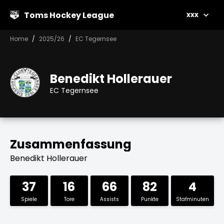
Toms Hockey League
xxx
Home
2025/26
EC Tegernsee
Benedikt Hollerauer
EC Tegernsee
Zusammenfassung
Benedikt Hollerauer
37
16
66
82
4
Spiele
Tore
Assists
Punkte
Stafminuten