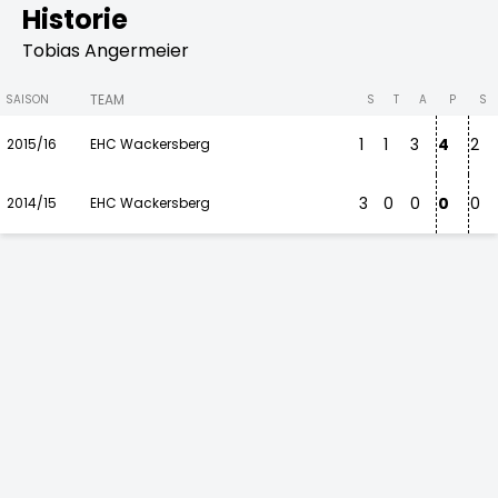
Historie
Tobias Angermeier
TEAM
SAISON
S
T
A
P
S
1
1
3
4
2
2015/16
EHC Wackersberg
3
0
0
0
0
2014/15
EHC Wackersberg