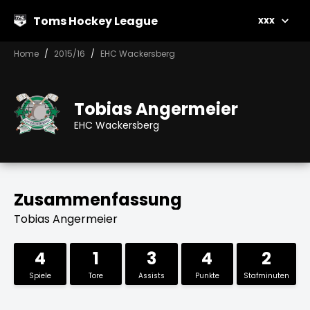
Toms Hockey League
xxx
Home
2015/16
EHC Wackersberg
Tobias Angermeier
EHC Wackersberg
Zusammenfassung
Tobias Angermeier
4
1
3
4
2
Spiele
Tore
Assists
Punkte
Stafminuten