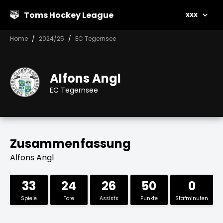
Toms Hockey League
xxx
Home
2024/25
EC Tegernsee
Alfons Angl
EC Tegernsee
Zusammenfassung
Alfons Angl
33
24
26
50
0
Spiele
Tore
Assists
Punkte
Stafminuten