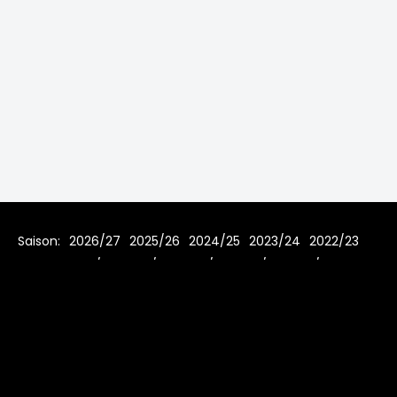
Saison:
2026/27
2025/26
2024/25
2023/24
2022/23
2021/22
2019/20
2018/19
2017/18
2016/17
2015/16
2014/15
2013/14
2012/13
2011/12
2010/11
2009/10
2008/09
2007/08
Home
Regeln
Impressum
Datenschutz
© 2006 - 2026 www.toms-hockey-league.de Alle Rechte