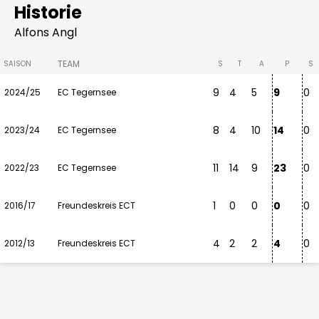
Historie
Alfons Angl
TEAM
SAISON
S
T
A
P
S
9
4
5
9
0
2024/25
EC Tegernsee
8
4
10
14
0
2023/24
EC Tegernsee
11
14
9
23
0
2022/23
EC Tegernsee
1
0
0
0
0
2016/17
Freundeskreis ECT
4
2
2
4
0
2012/13
Freundeskreis ECT