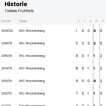
Historie
Tobias Frühholz
TEAM
SAISON
S
T
A
P
S
1
0
0
0
0
2019/20
EHC Wackersberg
3
0
2
2
0
2018/19
EHC Wackersberg
9
0
1
1
2
2015/16
EHC Wackersberg
8
0
1
1
2
2014/15
EHC Wackersberg
9
0
0
0
2
2013/14
EHC Wackersberg
7
0
1
1
0
2012/13
EHC Wackersberg
2011/12
EHC Wackersberg