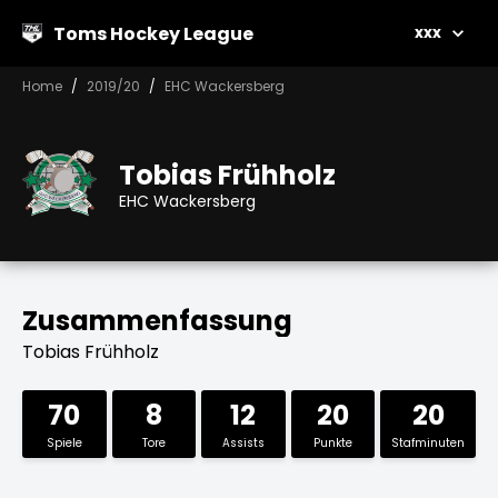
Toms Hockey League
xxx
Home
2019/20
EHC Wackersberg
Tobias Frühholz
EHC Wackersberg
Zusammenfassung
Tobias Frühholz
70
8
12
20
20
Spiele
Tore
Assists
Punkte
Stafminuten