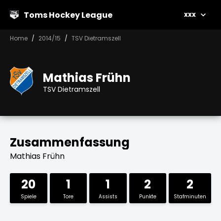
Toms Hockey League
xxx
Home
2014/15
TSV Dietramszell
Mathias Frühn
TSV Dietramszell
Zusammenfassung
Mathias Frühn
20
1
1
2
2
Spiele
Tore
Assists
Punkte
Stafminuten