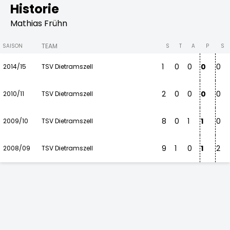
Historie
Mathias Frühn
TEAM
SAISON
S
T
A
P
S
1
0
0
0
0
2014/15
TSV Dietramszell
2
0
0
0
0
2010/11
TSV Dietramszell
8
0
1
1
0
2009/10
TSV Dietramszell
9
1
0
1
2
2008/09
TSV Dietramszell