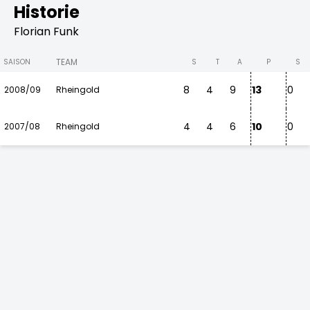
Historie
Florian Funk
TEAM
SAISON
S
T
A
P
S
8
4
9
13
0
2008/09
Rheingold
4
4
6
10
0
2007/08
Rheingold