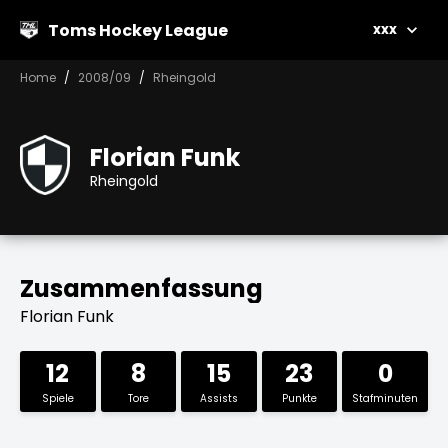
Toms Hockey League
xxx
Home
2008/09
Rheingold
Florian Funk
Rheingold
Zusammenfassung
Florian Funk
12
8
15
23
0
Spiele
Tore
Assists
Punkte
Stafminuten