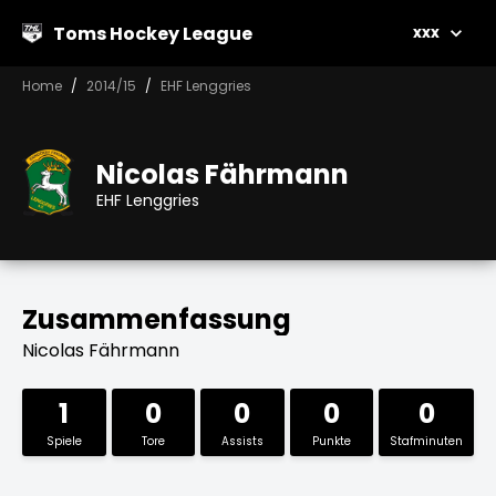
Toms Hockey League
xxx
Home
2014/15
EHF Lenggries
Nicolas Fährmann
EHF Lenggries
Zusammenfassung
Nicolas Fährmann
1
0
0
0
0
Spiele
Tore
Assists
Punkte
Stafminuten