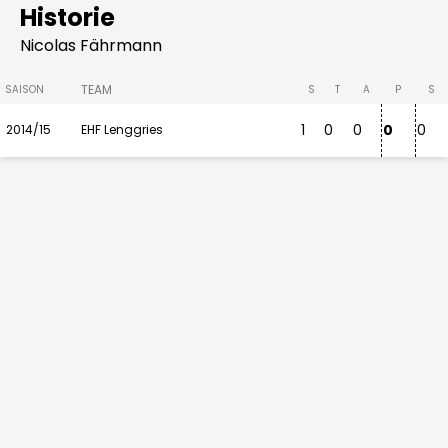
Historie
Nicolas Fährmann
TEAM
SAISON
S
T
A
P
S
1
0
0
0
0
2014/15
EHF Lenggries