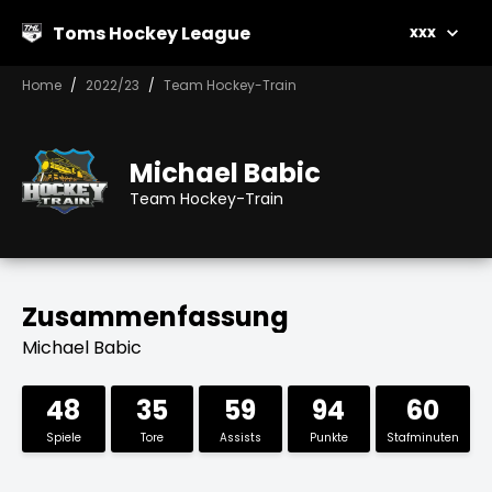
Toms Hockey League
xxx
Home
2022/23
Team Hockey-Train
Michael Babic
Team Hockey-Train
Zusammenfassung
Michael Babic
48
35
59
94
60
Spiele
Tore
Assists
Punkte
Stafminuten