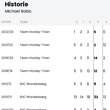
Historie
Michael Babic
TEAM
SAISON
S
T
A
P
S
1
2
3
5
0
2022/23
Team Hockey-Train
5
0
2
2
12
2021/22
Team Hockey-Train
4
3
11
14
2
2019/20
Team Hockey-Train
6
0
12
12
6
2018/19
Team Hockey-Train
5
3
6
9
4
2011/12
EHC Wackersberg
13
14
18
32
12
2010/11
EHC Wackersberg
2009/10
EHC Wackersberg