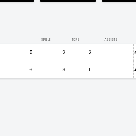
SPIELE
TORE
ASSISTS
5
2
2
6
3
1