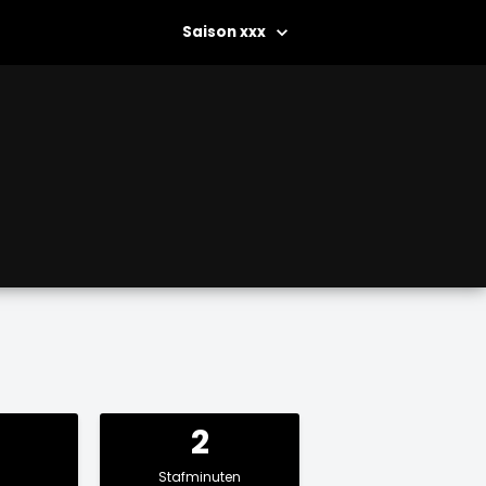
xxx
2
Stafminuten