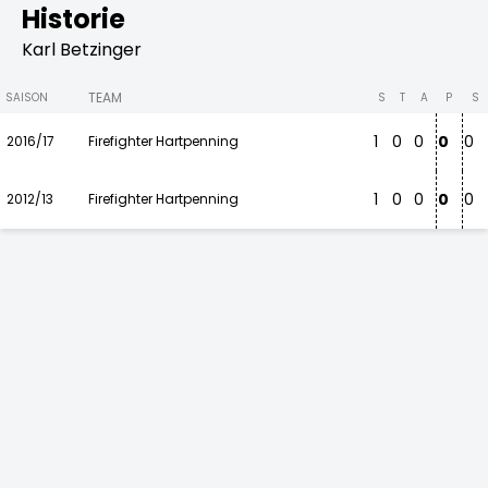
Historie
Karl Betzinger
TEAM
SAISON
S
T
A
P
S
1
0
0
0
0
2016/17
Firefighter Hartpenning
1
0
0
0
0
2012/13
Firefighter Hartpenning