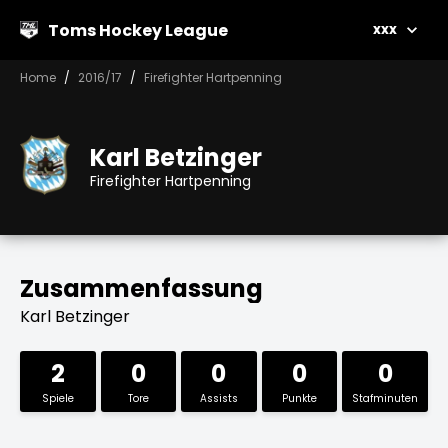
Toms Hockey League
xxx
Home
2016/17
Firefighter Hartpenning
Karl Betzinger
Firefighter Hartpenning
Zusammenfassung
Karl Betzinger
2
0
0
0
0
Spiele
Tore
Assists
Punkte
Stafminuten