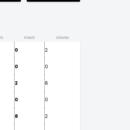
TS
PUNKTE
STRAFEN
0
2
0
0
2
8
0
0
8
2