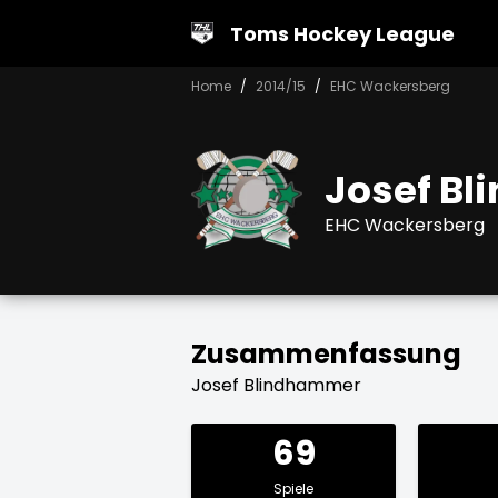
Toms Hockey League
Home
2014/15
EHC Wackersberg
Josef B
EHC Wackersberg
Zusammenfassung
Josef Blindhammer
69
Spiele