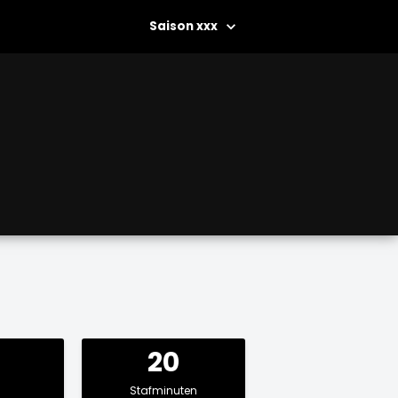
xxx
20
Stafminuten