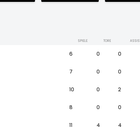
SPIELE
TORE
ASSIS
6
0
0
7
0
0
10
0
2
8
0
0
11
4
4