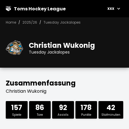
Toms Hockey League
xxx
Home
2025/26
Tuesday Jackalopes
Christian Wukonig
Tuesday Jackalopes
Zusammenfassung
Christian Wukonig
157
86
92
178
42
Spiele
Tore
Assists
Punkte
Stafminuten