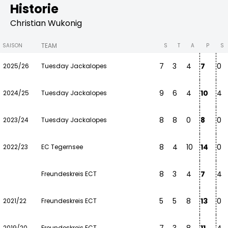
Historie
Christian Wukonig
TEAM
SAISON
S
T
A
P
S
7
3
4
7
0
2025/26
Tuesday Jackalopes
9
6
4
10
4
2024/25
Tuesday Jackalopes
8
8
0
8
0
2023/24
Tuesday Jackalopes
8
4
10
14
0
2022/23
EC Tegernsee
8
3
4
7
4
Freundeskreis ECT
5
5
8
13
0
2021/22
Freundeskreis ECT
2019/20
Freundeskreis ECT