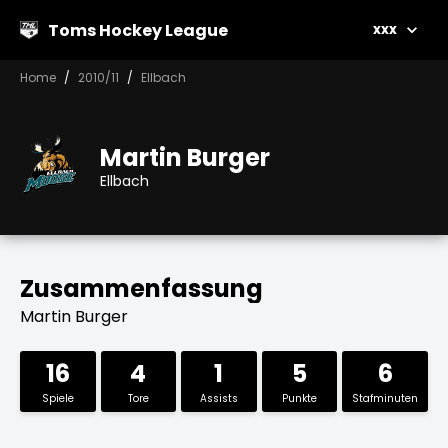
Toms Hockey League
xxx
Home
2010/11
Ellbach
Martin Burger
Ellbach
Zusammenfassung
Martin Burger
16
4
1
5
6
Spiele
Tore
Assists
Punkte
Stafminuten