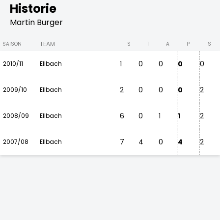
Historie
Martin Burger
TEAM
SAISON
S
T
A
P
S
1
0
0
0
0
2010/11
Ellbach
2
0
0
0
2
2009/10
Ellbach
6
0
1
1
2
2008/09
Ellbach
7
4
0
4
2
2007/08
Ellbach