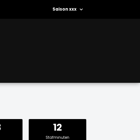
xxx
3
12
Stafminuten