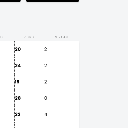
TS
PUNKTE
STRAFEN
20
2
24
2
15
2
28
0
22
4