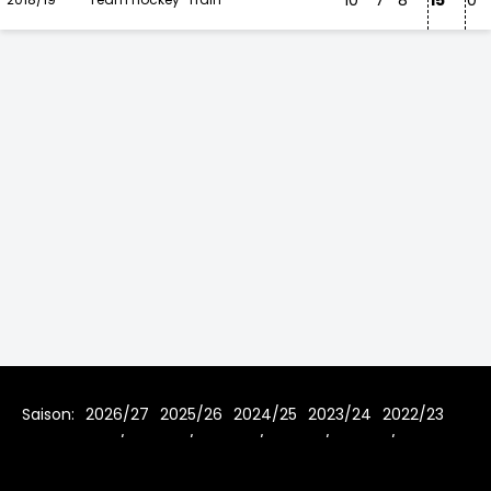
10
7
8
15
0
Saison:
2026/27
2025/26
2024/25
2023/24
2022/23
2021/22
2019/20
2018/19
2017/18
2016/17
2015/16
2014/15
2013/14
2012/13
2011/12
2010/11