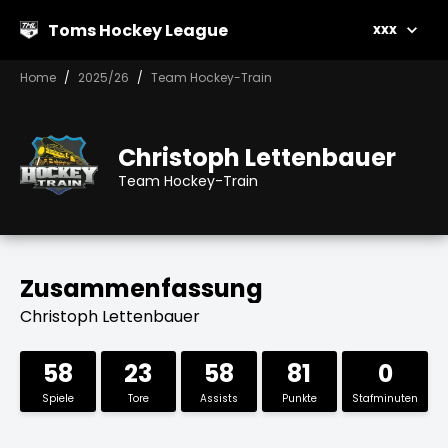
Toms Hockey League
xxx
Home
2025/26
Team Hockey-Train
Christoph Lettenbauer
Team Hockey-Train
Zusammenfassung
Christoph Lettenbauer
58
23
58
81
0
Spiele
Tore
Assists
Punkte
Stafminuten