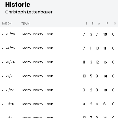
Historie
Christoph Lettenbauer
TEAM
SAISON
S
T
A
P
S
7
3
7
10
0
2025/26
Team Hockey-Train
7
1
10
11
0
2024/25
Team Hockey-Train
11
3
12
15
0
2023/24
Team Hockey-Train
10
5
9
14
0
2022/23
Team Hockey-Train
9
2
8
10
0
2021/22
Team Hockey-Train
4
2
4
6
0
2019/20
Team Hockey-Train
2018/19
Team Hockey-Train