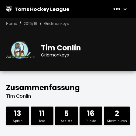
Toms Hockey League
xxx
Home
2015/16
Gridmonkeys
Tim Conlin
Gridmonkeys
Zusammenfassung
Tim Conlin
13
11
5
16
2
Spiele
Tore
Assists
Punkte
Stafminuten