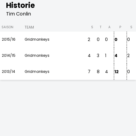
Historie
Tim Conlin
TEAM
SAISON
S
T
A
P
S
2
0
0
0
0
2015/16
Gridmonkeys
4
3
1
4
2
2014/15
Gridmonkeys
7
8
4
12
0
2013/14
Gridmonkeys