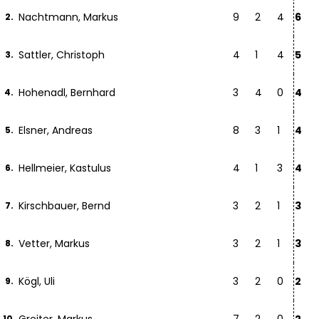
Nachtmann, Markus
9
2
4
6
2.
Sattler, Christoph
4
1
4
5
3.
Hohenadl, Bernhard
3
4
0
4
4.
Elsner, Andreas
8
3
1
4
5.
Hellmeier, Kastulus
4
1
3
4
6.
Kirschbauer, Bernd
3
2
1
3
7.
Vetter, Markus
3
2
1
3
8.
Kögl, Uli
3
2
0
2
9.
10.