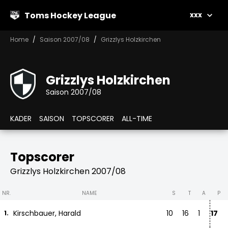
Toms Hockey League
xxx
Home
Saison 2007/08
Grizzlys Holzkirchen
Grizzlys Holzkirchen
Saison 2007/08
KADER
SAISON
TOPSCORER
ALL-TIME
Topscorer
Grizzlys Holzkirchen 2007/08
NR.
NAME
S
T
A
P
Kirschbauer, Harald
10
16
1
17
1.