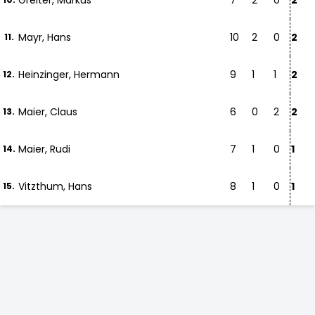
Greiter, Markus
7
2
0
2
Mayr, Hans
10
2
0
2
11.
Heinzinger, Hermann
9
1
1
2
12.
Maier, Claus
6
0
2
2
13.
Maier, Rudi
7
1
0
1
14.
Vitzthum, Hans
8
1
0
1
15.