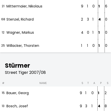
Mittermaier, Nikolaus
9
1
0
1
6
21
Stenzel, Richard
2
3
1
4
0
68
Wagner, Markus
4
0
1
1
0
12
Willacker, Thorsten
1
1
0
1
0
25
Stürmer
Street Tiger 2007/08
#
NAME
S
T
A
P
S
Bauer, Georg
9
1
0
1
2
15
Bosch, Josef
9
3
1
4
8
13