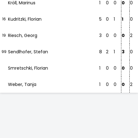
Kröll, Marinus
1
0
0
0
0
Kudritzki, Florian
5
0
1
1
0
16
Riesch, Georg
3
0
0
0
2
19
Sendlhofer, Stefan
8
2
1
3
0
99
Smretschki, Florian
1
0
0
0
0
Weber, Tanja
1
0
0
0
2