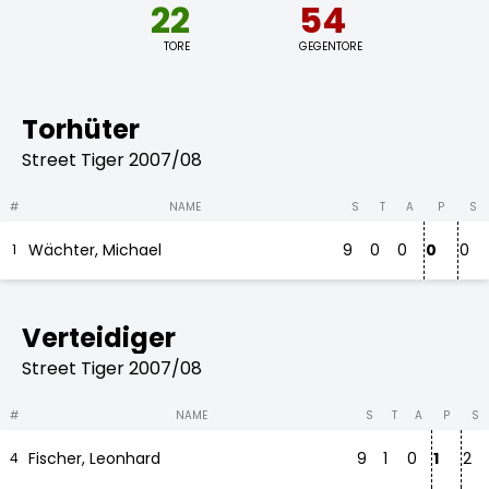
22
54
TORE
GEGENTORE
Torhüter
Street Tiger 2007/08
#
NAME
S
T
A
P
S
Wächter, Michael
9
0
0
0
0
1
Verteidiger
Street Tiger 2007/08
#
NAME
S
T
A
P
S
Fischer, Leonhard
9
1
0
1
2
4