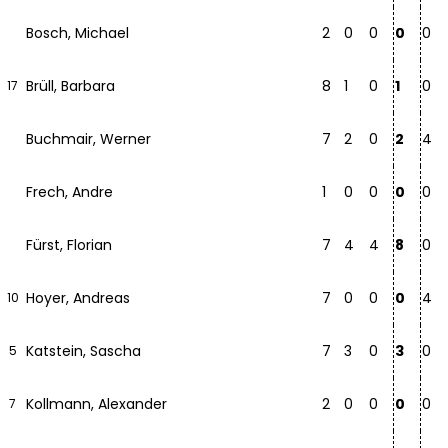
Bosch, Michael
2
0
0
0
0
Brüll, Barbara
8
1
0
1
0
17
Buchmair, Werner
7
2
0
2
4
Frech, Andre
1
0
0
0
0
Fürst, Florian
7
4
4
8
0
Hoyer, Andreas
7
0
0
0
4
10
Katstein, Sascha
7
3
0
3
0
5
Kollmann, Alexander
2
0
0
0
0
7