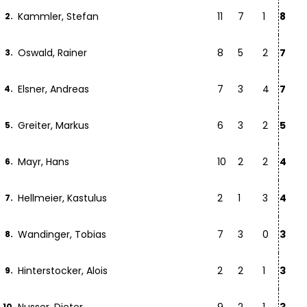
Kammler, Stefan
11
7
1
8
2.
Oswald, Rainer
8
5
2
7
3.
Elsner, Andreas
7
3
4
7
4.
Greiter, Markus
6
3
2
5
5.
Mayr, Hans
10
2
2
4
6.
Hellmeier, Kastulus
2
1
3
4
7.
Wandinger, Tobias
7
3
0
3
8.
Hinterstocker, Alois
2
2
1
3
9.
10.