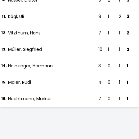
Nusser, Dieter
9
2
1
3
Kögl, Uli
8
1
2
3
11.
Vitzthum, Hans
7
1
1
2
12.
Müller, Siegfried
10
1
1
2
13.
Heinzinger, Hermann
3
0
1
1
14.
Maier, Rudi
4
0
1
1
15.
Nachtmann, Markus
7
0
1
1
16.