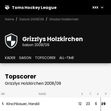
Toms Hockey League
xxx
Home
Saison 2008/09
Grizzlys Holzkirchen
Grizzlys Holzkirchen
Saison 2008/09
KADER
SAISON
TOPSCORER
ALL-TIME
Topscorer
Grizzlys Holzkirchen 2008/09
NR.
NAME
S
T
A
P
Kirschbauer, Harald
12
23
6
29
1.