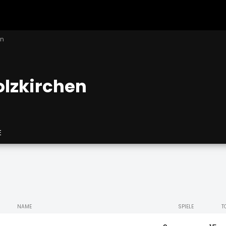
en
olzkirchen
E
NAME
SPIELE
T