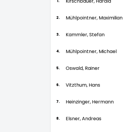
Kirschbauer, Harald
1.
Mühlpointner, Maximilian
2.
Kammler, Stefan
3.
Mühlpointner, Michael
4.
Oswald, Rainer
5.
Vitzthum, Hans
6.
Heinzinger, Hermann
7.
Elsner, Andreas
8.