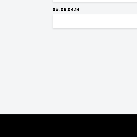
Sa. 05.04.14
Saison:
2026/27
2025/26
2024/25
2
2010/11
2009/10
2008/09
200