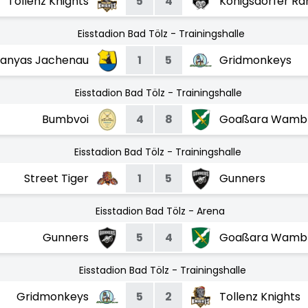
Tollenz Knights
5
4
Königsdorfer R
Eisstadion Bad Tölz - Trainingshalle
ranyas Jachenau
1
5
Gridmonkeys
Eisstadion Bad Tölz - Trainingshalle
Bumbvoi
4
8
Goaßara Wamb
Eisstadion Bad Tölz - Trainingshalle
Street Tiger
1
5
Gunners
Eisstadion Bad Tölz - Arena
Gunners
5
4
Goaßara Wamb
Eisstadion Bad Tölz - Trainingshalle
Gridmonkeys
5
2
Tollenz Knights