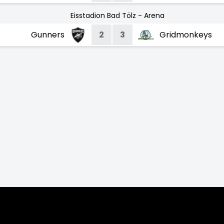
Eisstadion Bad Tölz - Arena
Gunners
2
3
Gridmonkeys
023/24
2022/23
2021/22
2019/20
2018/19
2017/18
2016/17
201
7/08