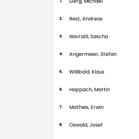
Gerg, Michael
1.
Rest, Andreas
2.
Navratil, Sascha
3.
Angermeier, Stefan
4.
Willibald, Klaus
5.
Happach, Martin
6.
Matheis, Erwin
7.
Oswald, Josef
8.