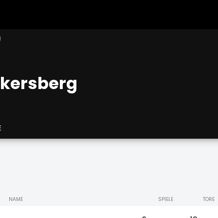
g
kersberg
E
NAME
SPIELE
TORE