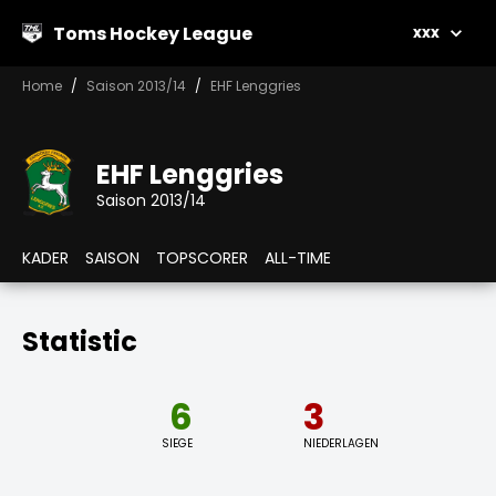
Toms Hockey League
xxx
Home
Saison 2013/14
EHF Lenggries
EHF Lenggries
Saison 2013/14
KADER
SAISON
TOPSCORER
ALL-TIME
Statistic
6
3
SIEGE
NIEDERLAGEN