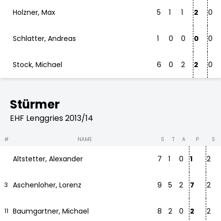
Holzner, Max
5
1
1
2
0
Schlatter, Andreas
1
0
0
0
0
Stock, Michael
6
0
2
2
0
Stürmer
EHF Lenggries 2013/14
#
NAME
S
T
A
P
S
Altstetter, Alexander
7
1
0
1
2
Aschenloher, Lorenz
9
5
2
7
2
3
Baumgartner, Michael
8
2
0
2
2
11