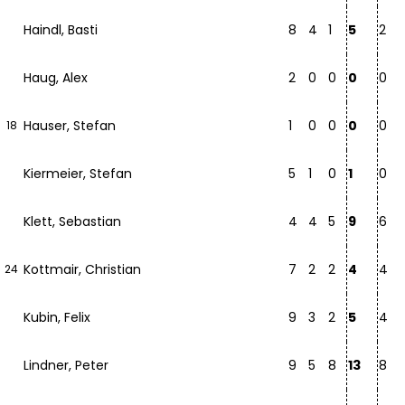
Haindl, Basti
8
4
1
5
2
Haug, Alex
2
0
0
0
0
Hauser, Stefan
1
0
0
0
0
18
Kiermeier, Stefan
5
1
0
1
0
Klett, Sebastian
4
4
5
9
6
Kottmair, Christian
7
2
2
4
4
24
Kubin, Felix
9
3
2
5
4
Lindner, Peter
9
5
8
13
8