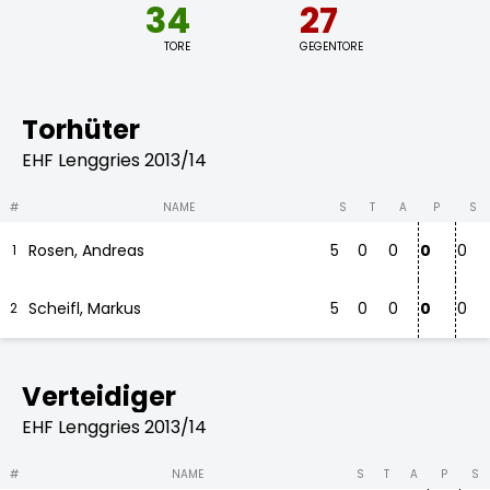
34
27
TORE
GEGENTORE
Torhüter
EHF Lenggries 2013/14
#
NAME
S
T
A
P
S
Rosen, Andreas
5
0
0
0
0
1
Scheifl, Markus
5
0
0
0
0
2
Verteidiger
EHF Lenggries 2013/14
#
NAME
S
T
A
P
S