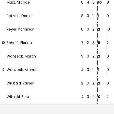
März, Michael
8
4
6
10
8
Petzold, Daniel
8
0
1
1
0
Reyer, Korbinian
6
0
2
2
10
Scheifl, Florian
7
2
3
5
2
19
Wanzeck, Martin
5
0
2
2
0
Wanzeck, Michael
4
0
1
1
0
9
Willibald, Rainer
2
0
2
2
0
Witulski, Felix
4
0
0
0
2