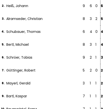
Heiß, Johann
9
6
0
6
2.
Alramseder, Christian
8
3
2
5
3.
Schubauer, Thomas
6
4
0
4
4.
Bertl, Michael
8
3
1
4
5.
Schröer, Tobias
9
2
1
3
6.
Göttinger, Robert
5
2
0
2
7.
Mayerl, Gerald
3
1
1
2
8.
Bartl, Kaspar
7
1
1
2
9.
10.