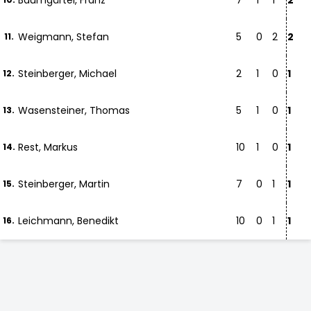
Baumgärtel, Franz
7
1
1
2
Weigmann, Stefan
5
0
2
2
11.
Steinberger, Michael
2
1
0
1
12.
Wasensteiner, Thomas
5
1
0
1
13.
Rest, Markus
10
1
0
1
14.
Steinberger, Martin
7
0
1
1
15.
Leichmann, Benedikt
10
0
1
1
16.