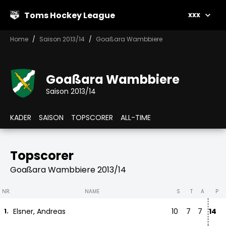
Toms Hockey League
xxx
Home
Saison 2013/14
Goaßara Wambbiere
Goaßara Wambbiere
Saison 2013/14
KADER
SAISON
TOPSCORER
ALL-TIME
Topscorer
Goaßara Wambbiere 2013/14
NR.
NAME
S
T
A
P
Elsner, Andreas
10
7
7
14
1.