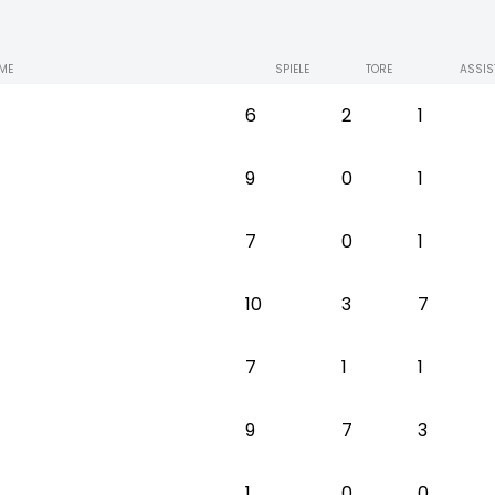
ME
SPIELE
TORE
ASSIS
6
2
1
9
0
1
7
0
1
10
3
7
7
1
1
9
7
3
1
0
0