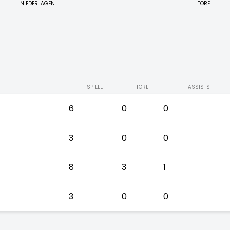
NIEDERLAGEN
TORE
SPIELE
TORE
ASSISTS
6
0
0
3
0
0
8
3
1
3
0
0