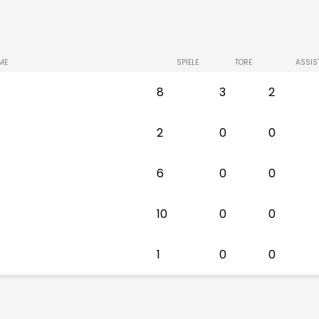
ME
SPIELE
TORE
ASSIS
8
3
2
2
0
0
6
0
0
10
0
0
1
0
0