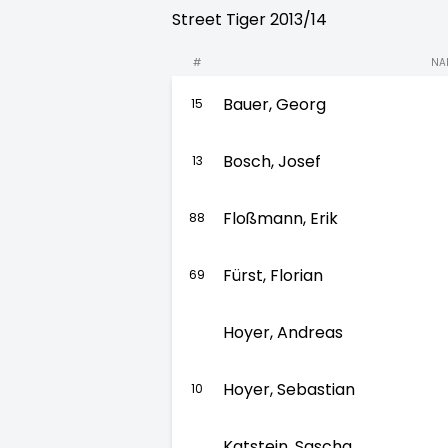
Street Tiger 2013/14
#
NA
Bauer, Georg
15
Bosch, Josef
13
Floßmann, Erik
88
Fürst, Florian
69
Hoyer, Andreas
Hoyer, Sebastian
10
Katstein, Sascha