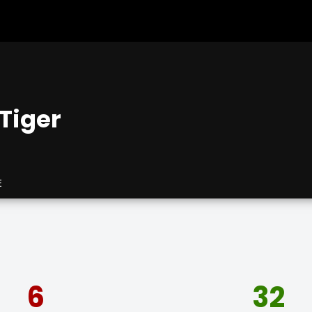
 Tiger
E
6
32