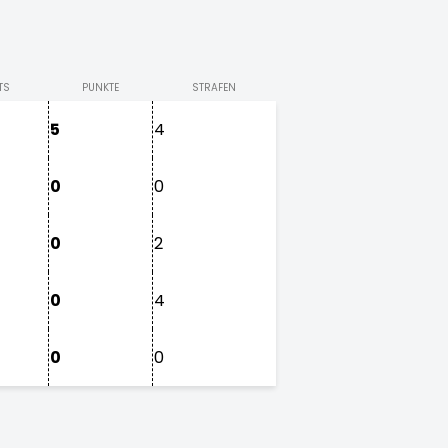
TS
PUNKTE
STRAFEN
5
4
0
0
0
2
0
4
0
0