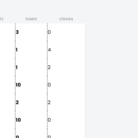
TS
PUNKTE
STRAFEN
3
0
1
4
1
2
10
0
2
2
10
0
0
0