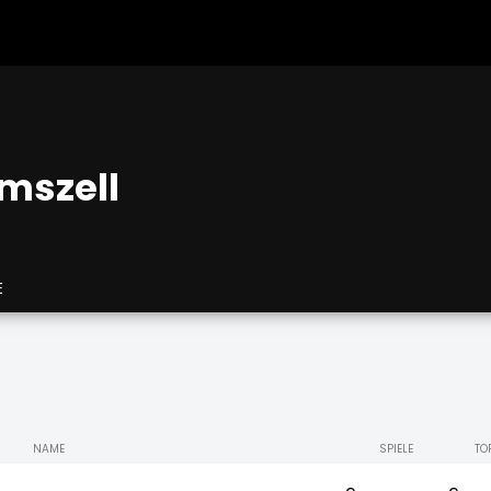
mszell
E
NAME
SPIELE
TO