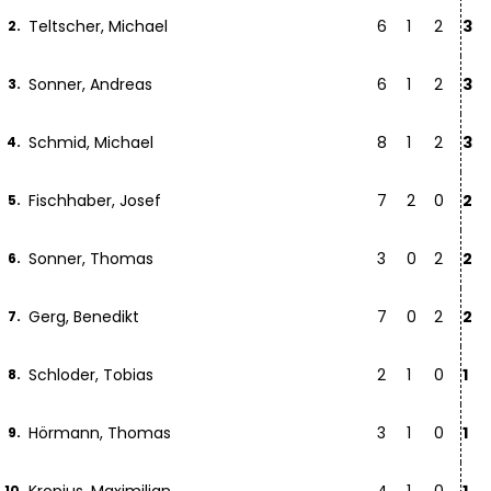
Teltscher, Michael
6
1
2
3
2.
Sonner, Andreas
6
1
2
3
3.
Schmid, Michael
8
1
2
3
4.
Fischhaber, Josef
7
2
0
2
5.
Sonner, Thomas
3
0
2
2
6.
Gerg, Benedikt
7
0
2
2
7.
Schloder, Tobias
2
1
0
1
8.
Hörmann, Thomas
3
1
0
1
9.
10.