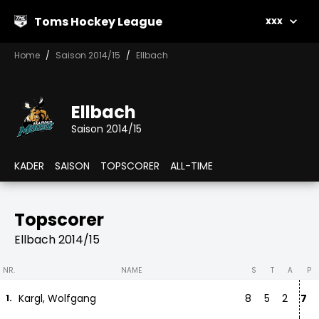
Toms Hockey League
xxx
Home
Saison 2014/15
Ellbach
Ellbach
Saison 2014/15
KADER
SAISON
TOPSCORER
ALL-TIME
Topscorer
Ellbach 2014/15
NR.
NAME
S
T
A
P
Kargl, Wolfgang
8
5
2
7
1.