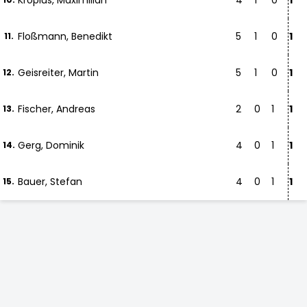
Kropius, Maximilian
4
1
0
1
Floßmann, Benedikt
5
1
0
1
11.
Geisreiter, Martin
5
1
0
1
12.
Fischer, Andreas
2
0
1
1
13.
Gerg, Dominik
4
0
1
1
14.
Bauer, Stefan
4
0
1
1
15.