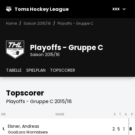
Toms Hockey League
xxx
Home
Saison 2015/16
Playoffs - Gruppe C
Playoffs - Gruppe C
Saison 2015/16
TABELLE
SPIELPLAN
TOPSCORER
Topscorer
Playoffs - Gruppe C 2015/16
NR.
NAME
S
T
A
P
Elsner, Andreas
2
5
1
6
1.
Goaßara Wambbiere