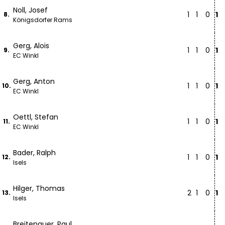
Noll, Josef
1
1
0
1
8.
Königsdorfer Rams
Gerg, Alois
1
1
0
1
9.
EC Winkl
Gerg, Anton
1
1
0
1
10.
EC Winkl
Oettl, Stefan
1
1
0
1
11.
EC Winkl
Bader, Ralph
1
1
0
1
12.
Isels
Hilger, Thomas
2
1
0
1
13.
Isels
Breitenauer, Paul