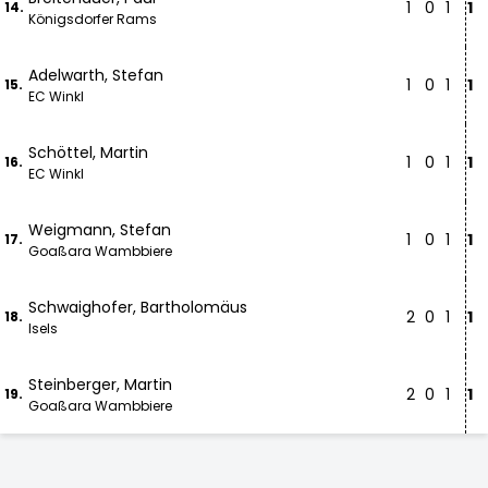
1
0
1
1
14.
Königsdorfer Rams
Adelwarth, Stefan
1
0
1
1
15.
EC Winkl
Schöttel, Martin
1
0
1
1
16.
EC Winkl
Weigmann, Stefan
1
0
1
1
17.
Goaßara Wambbiere
Schwaighofer, Bartholomäus
2
0
1
1
18.
Isels
Steinberger, Martin
2
0
1
1
19.
Goaßara Wambbiere