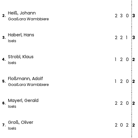
Heiß, Johann
2
3
0
3
2.
Goaßara Wambbiere
Haberl, Hans
2
2
1
3
3.
Isels
Strobl, Klaus
1
2
0
2
4.
Isels
Floßmann, Adolf
1
2
0
2
5.
Goaßara Wambbiere
Mayerl, Gerald
2
2
0
2
6.
Isels
Groß, Oliver
2
0
2
2
7.
Isels