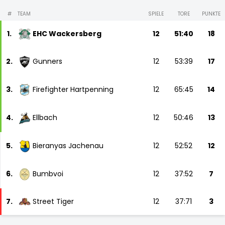
#
TEAM
SPIELE
TORE
PUNKTE
1.
EHC Wackersberg
12
51:40
18
2.
Gunners
12
53:39
17
3.
Firefighter Hartpenning
12
65:45
14
4.
Ellbach
12
50:46
13
5.
Bieranyas Jachenau
12
52:52
12
6.
Bumbvoi
12
37:52
7
7.
Street Tiger
12
37:71
3