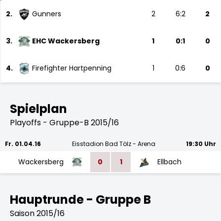
2.
Gunners
2
6:2
2
3.
EHC Wackersberg
1
0:1
0
4.
Firefighter Hartpenning
1
0:6
0
Spielplan
Playoffs - Gruppe-B 2015/16
Fr. 01.04.16
Eisstadion Bad Tölz - Arena
19:30 Uhr
Wackersberg
0
1
Ellbach
Hauptrunde - Gruppe B
Saison 2015/16