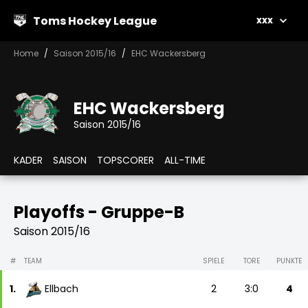
Toms Hockey League
xxx
Home
Saison 2015/16
EHC Wackersberg
EHC Wackersberg
Saison 2015/16
KADER
SAISON
TOPSCORER
ALL-TIME
Playoffs - Gruppe-B
Saison 2015/16
#
TEAM
SPIELE
TORE
PUNKTE
1.
Ellbach
2
3:0
4