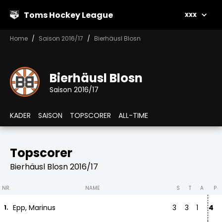
Toms Hockey League
xxx
Home
Saison 2016/17
Bierhäusl Blosn
Bierhäusl Blosn
Saison 2016/17
KADER
SAISON
TOPSCORER
ALL-TIME
Topscorer
Bierhäusl Blosn 2016/17
NR.
NAME
S
T
A
P
Epp, Marinus
3
3
1
4
1.