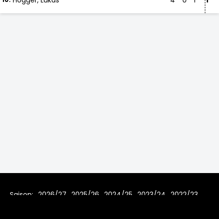
Högger, Lukas
4
0
1
1
Saison:
2026/27
2025/26
2024/25
2023/24
2022/23
2021/22
2019/20
2018/19
2017/18
2016/17