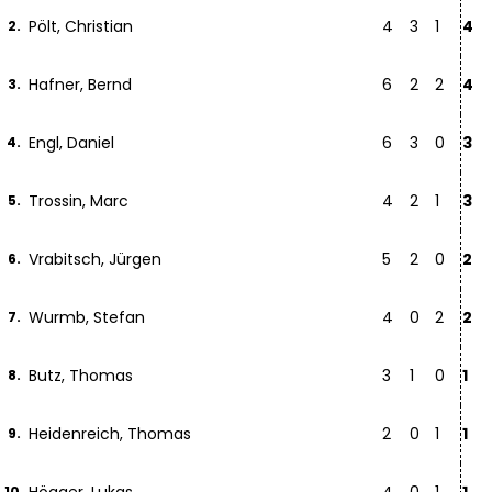
Pölt, Christian
4
3
1
4
2.
Hafner, Bernd
6
2
2
4
3.
Engl, Daniel
6
3
0
3
4.
Trossin, Marc
4
2
1
3
5.
Vrabitsch, Jürgen
5
2
0
2
6.
Wurmb, Stefan
4
0
2
2
7.
Butz, Thomas
3
1
0
1
8.
Heidenreich, Thomas
2
0
1
1
9.
10.