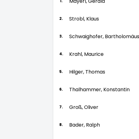
Mayerl, Gerald
1.
Strobl, Klaus
2.
Schwaighofer, Bartholomäu
3.
Krahl, Maurice
4.
Hilger, Thomas
5.
Thalhammer, Konstantin
6.
Groß, Oliver
7.
Bader, Ralph
8.