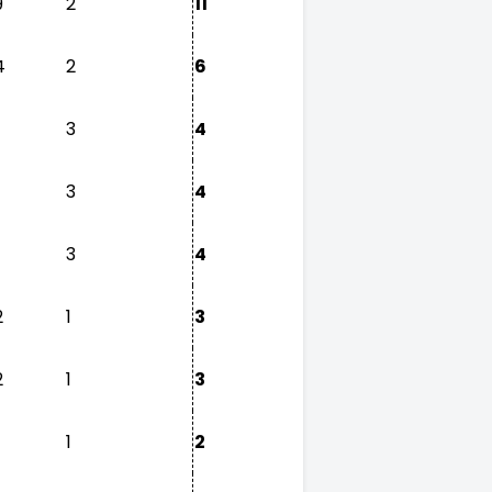
9
2
11
4
2
6
3
4
3
4
3
4
2
1
3
2
1
3
1
2