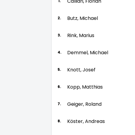
Calliari, Florian
1.
Butz, Michael
2.
Rink, Marius
3.
Demmel, Michael
4.
Knott, Josef
5.
Kopp, Matthias
6.
Geiger, Roland
7.
Köster, Andreas
8.