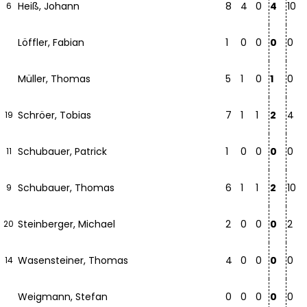
Heiß, Johann
8
4
0
4
10
6
Löffler, Fabian
1
0
0
0
0
Müller, Thomas
5
1
0
1
0
Schröer, Tobias
7
1
1
2
4
19
Schubauer, Patrick
1
0
0
0
0
11
Schubauer, Thomas
6
1
1
2
10
9
Steinberger, Michael
2
0
0
0
2
20
Wasensteiner, Thomas
4
0
0
0
0
14
Weigmann, Stefan
0
0
0
0
0