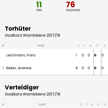
11
76
TORE
GEGENTORE
Torhüter
Goaßara Wambbiere 2017/18
#
NAME
S
T
A
P
S
Leichmann, Franz
1
0
0
0
0
Rieker, Andreas
6
0
0
0
0
1
Verteidiger
Goaßara Wambbiere 2017/18
#
NAME
S
T
A
P
S