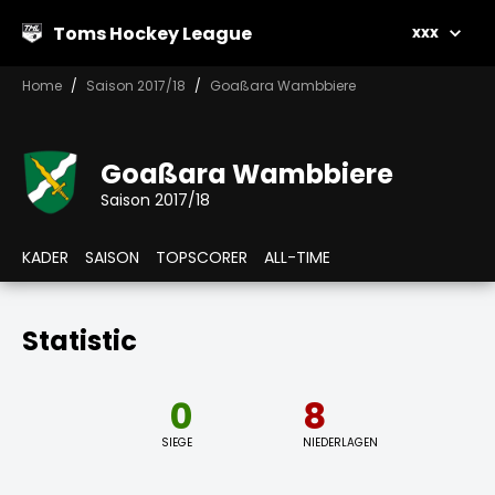
Toms Hockey League
xxx
Home
Saison 2017/18
Goaßara Wambbiere
Goaßara Wambbiere
Saison 2017/18
KADER
SAISON
TOPSCORER
ALL-TIME
Statistic
0
8
SIEGE
NIEDERLAGEN