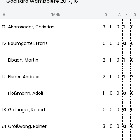
Goaßara Wambbiere 2017/18
#
NAME
S
T
A
P
S
Alramseder, Christian
3
1
0
1
0
17
Baumgärtel, Franz
0
0
0
0
0
15
Eibach, Martin
2
1
0
1
0
Elsner, Andreas
2
1
0
1
2
12
Floßmann, Adolf
1
0
0
0
0
Göttinger, Robert
0
0
0
0
0
18
Größwang, Rainer
3
0
0
0
0
24