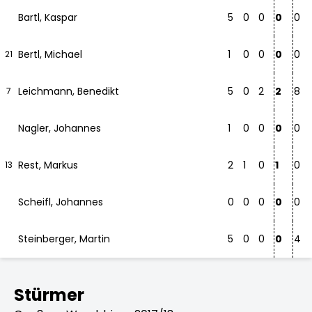
Bartl, Kaspar
5
0
0
0
0
Bertl, Michael
1
0
0
0
0
21
Leichmann, Benedikt
5
0
2
2
8
7
Nagler, Johannes
1
0
0
0
0
Rest, Markus
2
1
0
1
0
13
Scheifl, Johannes
0
0
0
0
0
Steinberger, Martin
5
0
0
0
4
Stürmer