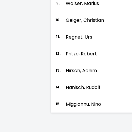
Walser, Marius
9.
Geiger, Christian
10.
Regnet, Urs
11.
Fritze, Robert
12.
Hirsch, Achim
13.
Hanisch, Rudolf
14.
Miggiannu, Nino
15.