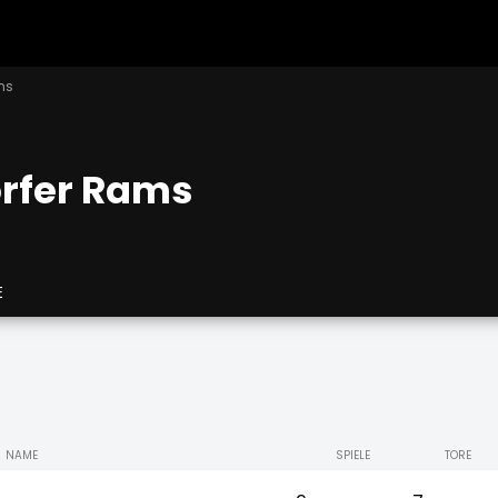
ms
rfer Rams
E
NAME
SPIELE
TORE