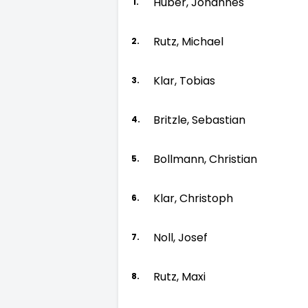
Huber, Johannes
1.
Rutz, Michael
2.
Klar, Tobias
3.
Britzle, Sebastian
4.
Bollmann, Christian
5.
Klar, Christoph
6.
Noll, Josef
7.
Rutz, Maxi
8.